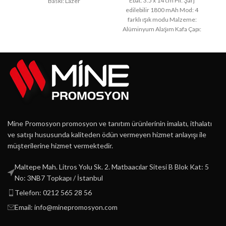
Ebat: 3.5 x 14 cm Pil: Şarj
Baskı: Lazer
edilebilir 1800 mAh Mod: 4
e
farklı ışık modu Malzeme:
Alüminyum Alaşım Kafa Çapı:
Mine Promosyon promosyon ve tanıtım ürünlerinin imalatı, ithalatı
ve satışı hususunda kaliteden ödün vermeyen hizmet anlayışı ile
müşterilerine hizmet vermektedir.
Maltepe Mah. Litros Yolu Sk. 2. Matbaacılar Sitesi B Blok Kat: 5
No: 3NB7 Topkapı / İstanbul
Telefon: 0212 565 28 56
Email: info@minepromosyon.com