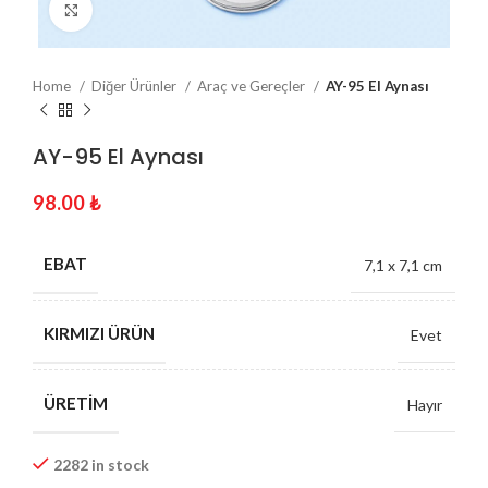
Click to enlarge
Home
Diğer Ürünler
Araç ve Gereçler
AY-95 El Aynası
AY-95 El Aynası
98.00
₺
EBAT
7,1 x 7,1 cm
KIRMIZI ÜRÜN
Evet
ÜRETIM
Hayır
2282 in stock