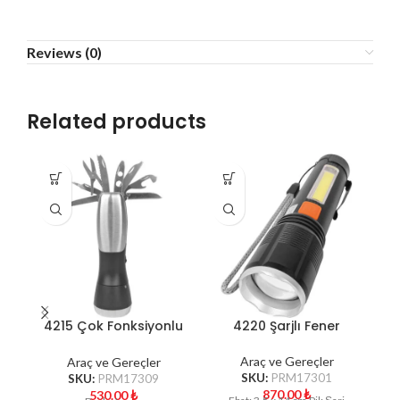
Reviews (0)
Related products
4215 Çok Fonksiyonlu
4220 Şarjlı Fener
Fenerli Çakı
Araç ve Gereçler
Araç ve Gereçler
SKU:
PRM17301
SKU:
PRM17309
870.00
₺
530.00
₺