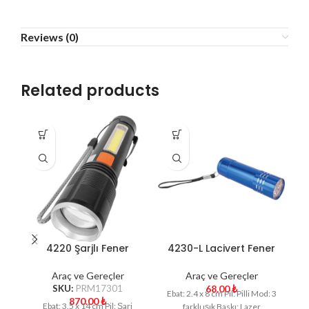
Reviews (0)
Related products
4220 Şarjlı Fener
4230-L Lacivert Fener
Araç ve Gereçler
Araç ve Gereçler
SKU:
PRM17301
68.00
₺
Ebat: 2.4 x 8 cm Pil: Pilli Mod: 3
870.00
₺
Ebat: 3.5 x 14 cm Pil: Şarj
farklı ışık Baskı: Lazer