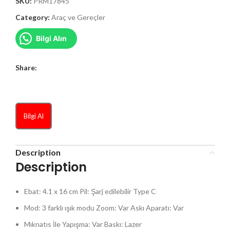
SKU:
PRM17845
Category:
Araç ve Gereçler
Bilgi Alın
Share:
Bilgi Al
Description
Description
Ebat: 4.1 x 16 cm Pil: Şarj edilebilir Type C
Mod: 3 farklı ışık modu Zoom: Var Askı Aparatı: Var
Mıknatıs İle Yapışma: Var Baskı: Lazer