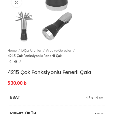
Click to enlarge
Home
Diğer Ürünler
Araç ve Gereçler
4215 Çok Fonksiyonlu Fenerli Çakı
4215 Çok Fonksiyonlu Fenerli Çakı
530.00
₺
EBAT
4,5 x 14 cm
KIRMIZI ÜRÜN
Hayır