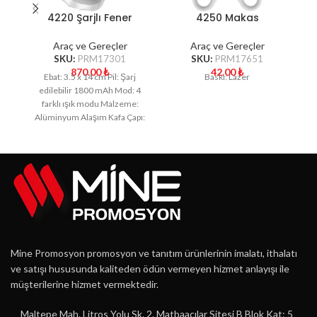
4220 Şarjlı Fener
4250 Makas
Araç ve Gereçler
Araç ve Gereçler
SKU:
PRM17301
SKU:
PRM17651
870.00
₺
42.00
₺
Ebat: 3.5 x 14 cm Pil: Şarj
Baskı: Lazer
edilebilir 1800 mAh Mod: 4
farklı ışık modu Malzeme:
Alüminyum Alaşım Kafa Çapı:
Mine Promosyon promosyon ve tanıtım ürünlerinin imalatı, ithalatı
ve satışı hususunda kaliteden ödün vermeyen hizmet anlayışı ile
müşterilerine hizmet vermektedir.
Maltepe Mah. Litros Yolu Sk. 2. Matbaacılar Sitesi B Blok Kat: 5