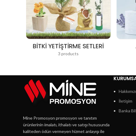
BITKI YETIŞTIRME SETLERI
3 products
KURUMS
Hakkımız
İletişim
Banka Bil
Mine Promosyon promosyon ve tanıtım
ürünlerinin imalatı, ithalatı ve satışı hususunda
kaliteden ödün vermeyen hizmet anlayışı ile