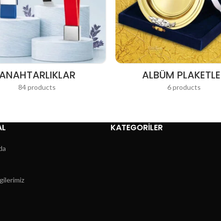
ANAHTARLIKLAR
ALBÜM PLAKETLE
84 products
6 products
AL
KATEGORİLER
da
gilerimiz