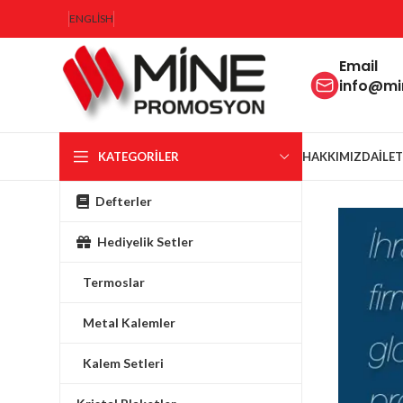
ENGLISH
Email
info@m
KATEGORILER
HAKKIMIZDA
İLE
Defterler
Hediyelik Setler
Termoslar
Metal Kalemler
Kalem Setleri