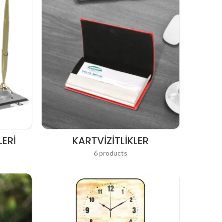
ERI
KARTVIZITLIKLER
6 products