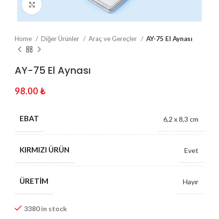
Click to enlarge
Home
Diğer Ürünler
Araç ve Gereçler
AY-75 El Aynası
AY-75 El Aynası
98.00
₺
EBAT
6,2 x 8,3 cm
KIRMIZI ÜRÜN
Evet
ÜRETIM
Hayır
3380 in stock