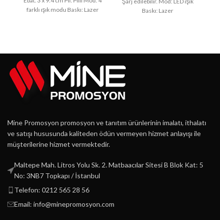
Ebat: 3 x 9.4 cm Pil: Pilli Mod: 4
2
Şarj edilebilir. Mod: LED ışık
farklı ışık modu Baskı: Lazer
Baskı: Lazer
Mine Promosyon promosyon ve tanıtım ürünlerinin imalatı, ithalatı
ve satışı hususunda kaliteden ödün vermeyen hizmet anlayışı ile
müşterilerine hizmet vermektedir.
Maltepe Mah. Litros Yolu Sk. 2. Matbaacılar Sitesi B Blok Kat: 5
No: 3NB7 Topkapı / İstanbul
Telefon: 0212 565 28 56
Email: info@minepromosyon.com