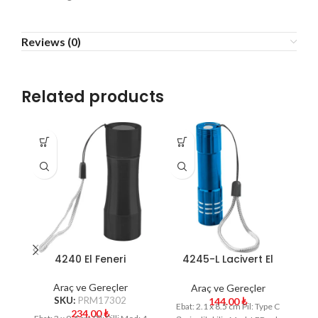
Reviews (0)
Related products
4240 El Feneri
4245-L Lacivert El
Feneri
Araç ve Gereçler
Araç ve Gereçler
SKU:
PRM17302
144.00
₺
Ebat: 2.1 x 8.5 cm Pil: Type C
234.00
₺