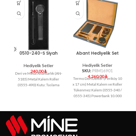
0510-240-S Siyah
Abant Hediyelik Set
Hediyelik Set
Hediyelik Setler
Hediyelik Setler
SKU:
PRM16901
240.00
₺
Deri ve Metal Anahtarlık (AN-
4,260.00
₺
Termo Deri Defter (Feriköy 10
Te
5185) Metal Kalem Roller
x 17 cm) Metal Kalem ve Roller
x 
(0555-490) Kutu: Taslama
Tükenmez Kalem (0555-340 /
Tü
0555-345) Powerbank 10.000
mAh