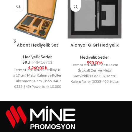
Abant Hediyelik Set
Alanya-G Gri Hediyelik
Set
Hediyelik Setler
Hediyelik Setler
SKU:
PRM16901
590.00
₺
Termo Deri Defter 9,5 x 14 cm
4,260.00
₺
Termo Deri Defter (Feriköy 10
(İstiklal) Deri ve Metal
(
x 17 cm) Metal Kalem ve Roller
Kartvizitlik (KVZ-007) Metal
(
Tükenmez Kalem (0555-340 /
Kalem Roller (0555-490) Kutu:
(
0555-345) Powerbank 10.000
Karton
mAh