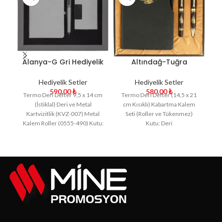
Alanya-G Gri Hediyelik
Altındağ-Tuğra
A
Set
Hediyelik Set
Hediyelik Setler
Hediyelik Setler
590.00
₺
580.00
₺
Termo Deri Defter 9,5 x 14 cm
Termo Deri Defter (14,5 x 21
T
(İstiklal) Deri ve Metal
cm Kısıklı) Kabartma Kalem
cm
Kartvizitlik (KVZ-007) Metal
Seti (Roller ve Tükenmez)
Kalem Roller (0555-490) Kutu:
Kutu: Deri
Karton