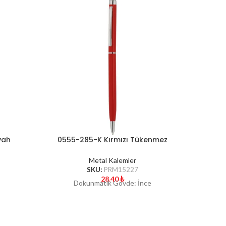
yah
0555-285-K Kırmızı Tükenmez
0555-
Kalem
Metal Kalemler
SKU:
PRM15227
28.40
₺
Dokunmatik Gövde: İnce