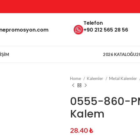
Telefon
inepromosyon.com
+90 212 565 28 56
TIŞIM
2026 KATALOĞU
2
Home
Kalemler
Metal Kalemler
0555-860-P
Kalem
28.40
₺