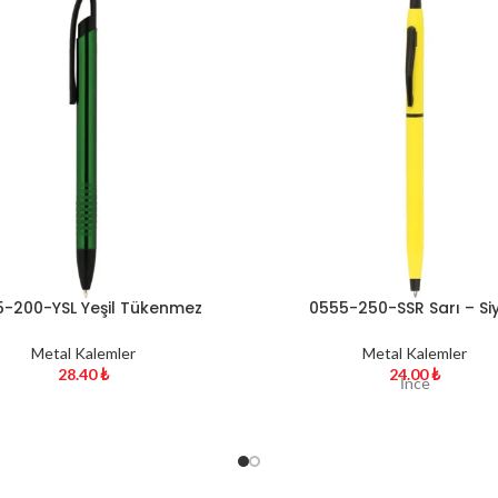
-200-YSL Yeşil Tükenmez
0555-250-SSR Sarı – Si
Kalem
Tükenmez Kalem
Metal Kalemler
Metal Kalemler
28.40
₺
24.00
₺
İnce