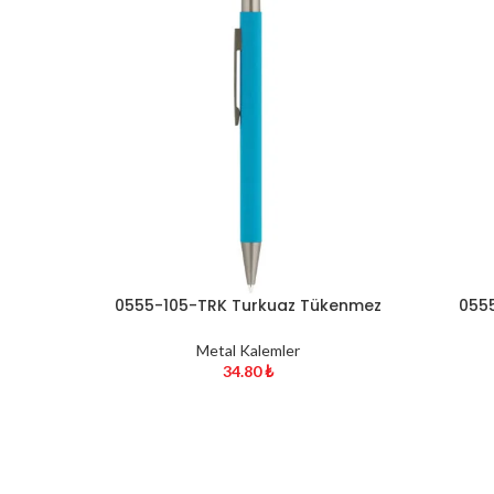
0555-105-TRK Turkuaz Tükenmez
0555
Kalem
Metal Kalemler
34.80
₺