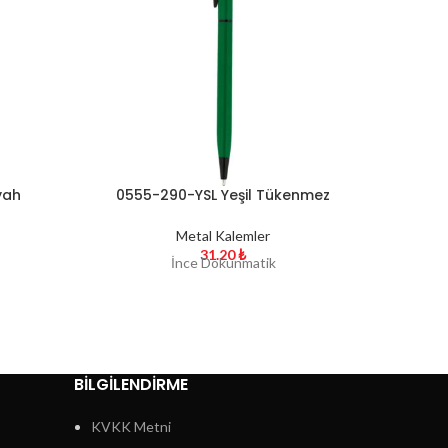
yah
0555-290-YSL Yeşil Tükenmez
0555
Kalem
Metal Kalemler
31.20
₺
İnce Dokunmatik
BİLGİLENDİRME
KVKK Metni