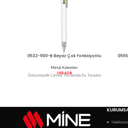
0532-900-B Beyaz Çok Fonksiyonlu
0555
Tükenmez Kalem
Metal Kalemler
148.60
₺
Dokunmatik Cetvel Tornavida Su Terazisi
KURUMS
Hakkımız