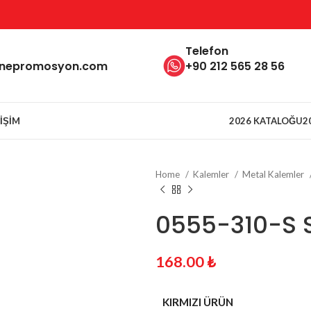
Telefon
inepromosyon.com
+90 212 565 28 56
TIŞIM
2026 KATALOĞU
2
Home
Kalemler
Metal Kalemler
0555-310-S S
168.00
₺
KIRMIZI ÜRÜN