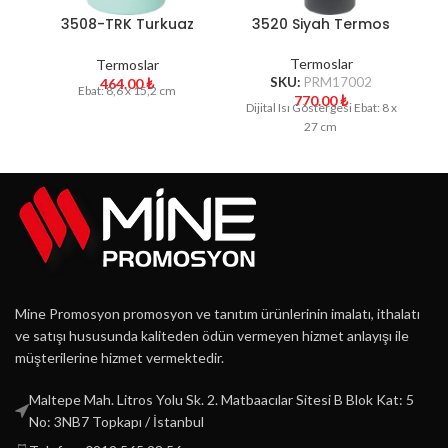
3508-TRK Turkuaz
3520 Siyah Termos
3
Bardak Termos
Termoslar
Termoslar
SKU:
PRM17002
464.00
₺
Ebat: 8,6 x 15,2 cm
770.00
₺
Dijital Isı Göstergesi Ebat: 8 x
27 cm
Mine Promosyon promosyon ve tanıtım ürünlerinin imalatı, ithalatı
ve satışı hususunda kaliteden ödün vermeyen hizmet anlayışı ile
müşterilerine hizmet vermektedir.
Maltepe Mah. Litros Yolu Sk. 2. Matbaacılar Sitesi B Blok Kat: 5
No: 3NB7 Topkapı / İstanbul