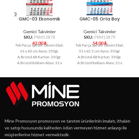
GMC-03 Ekonomik
GMC-05 Orta Boy
Küçük Boy Gemici
Gemici Takvim
Takvim
Gemici Takvimler
Gemici Takvimler
SKU:
PRM13878
SKU:
PRM13879
42.00
₺
54.00
₺
Tek Parça Spiralli Takvim Ebat:
Tek Parça Spiralli Takvim Ebat:
3 
61 x 63 cm Ayna: 350gr.
31 x 65,5 cm Ayna: 350gr.
A.Bristol Alt Karton: 350gr.
A.Bristol Alt Karton: 350gr.
A.Bristol Reklam Alanı: 31 x
A.Bristol Reklam Alanı: 31 x
A
Mine Promosyon promosyon ve tanıtım ürünlerinin imalatı, ithalatı
ve satışı hususunda kaliteden ödün vermeyen hizmet anlayışı ile
müşterilerine hizmet vermektedir.