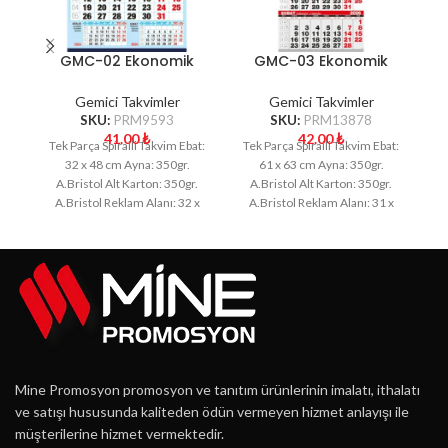
GMC-02 Ekonomik
GMC-03 Ekonomik
Küçük Boy Gemici
Küçük Boy Gemici
Takvim
Takvim
Gemici Takvimler
Gemici Takvimler
SKU:
PRM9593
SKU:
PRM13878
41.00
₺
42.00
₺
Tek Parça Spiralli Takvim Ebat:
Tek Parça Spiralli Takvim Ebat:
Te
32 x 48 cm Ayna: 350gr.
61 x 63 cm Ayna: 350gr.
A.Bristol Alt Karton: 350gr.
A.Bristol Alt Karton: 350gr.
A.Bristol Reklam Alanı: 32 x
A.Bristol Reklam Alanı: 31 x
A
Mine Promosyon promosyon ve tanıtım ürünlerinin imalatı, ithalatı
ve satışı hususunda kaliteden ödün vermeyen hizmet anlayışı ile
müşterilerine hizmet vermektedir.