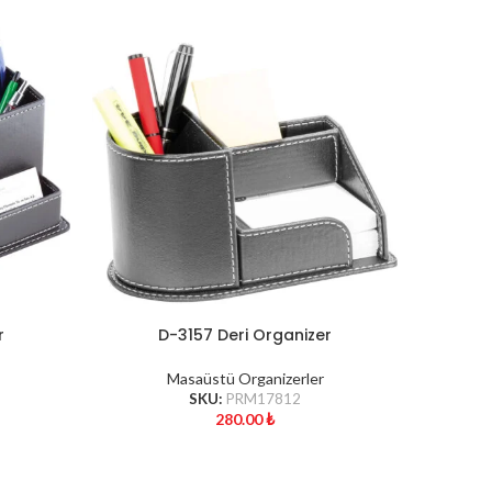
r
D-3157 Deri Organizer
Masaüstü Organizerler
SKU:
PRM17812
280.00
₺