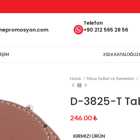
Telefon
inepromosyon.com
+90 212 565 28 56
TIŞIM
2026 KATALOĞU
2
Home
Masa Setleri ve Sümenleri
D-3825-T Tab
246.00
₺
KIRMIZI ÜRÜN