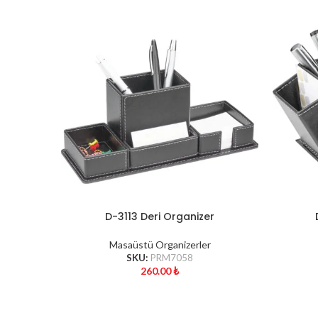
D-3113 Deri Organizer
Masaüstü Organizerler
SKU:
PRM7058
260.00
₺