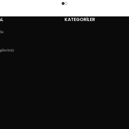
AL
KATEGORİLER
da
gilerimiz