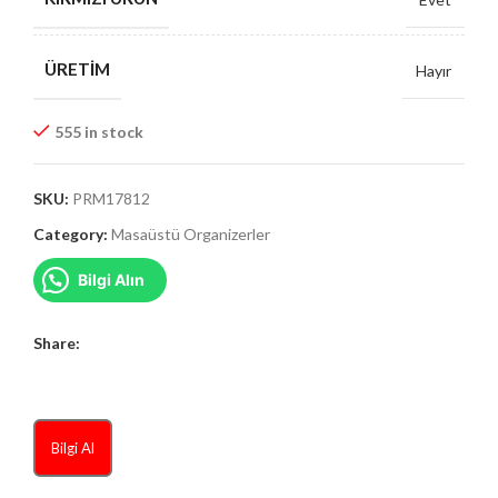
ÜRETIM
Hayır
555 in stock
SKU:
PRM17812
Category:
Masaüstü Organizerler
Bilgi Alın
Share:
Bilgi Al