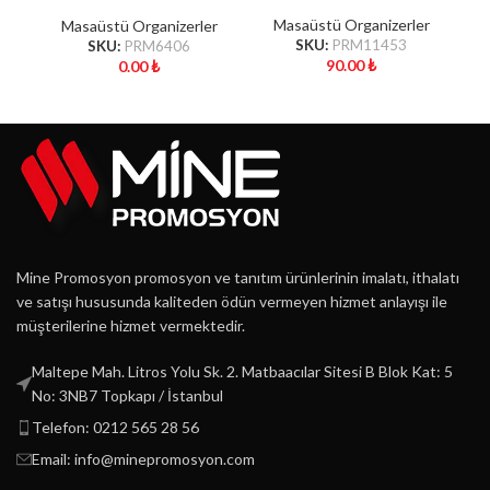
Mousepad
Masaüstü Organizerler
Masaüstü Organizerler
SKU:
PRM11453
SKU:
PRM6406
90.00
₺
0.00
₺
Mine Promosyon promosyon ve tanıtım ürünlerinin imalatı, ithalatı
ve satışı hususunda kaliteden ödün vermeyen hizmet anlayışı ile
müşterilerine hizmet vermektedir.
Maltepe Mah. Litros Yolu Sk. 2. Matbaacılar Sitesi B Blok Kat: 5
No: 3NB7 Topkapı / İstanbul
Telefon: 0212 565 28 56
Email: info@minepromosyon.com