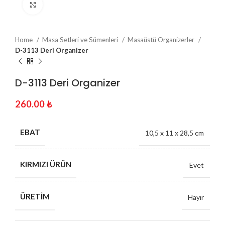
Click to enlarge
Home
Masa Setleri ve Sümenleri
Masaüstü Organizerler
D-3113 Deri Organizer
D-3113 Deri Organizer
260.00
₺
EBAT
10,5 x 11 x 28,5 cm
KIRMIZI ÜRÜN
Evet
ÜRETIM
Hayır