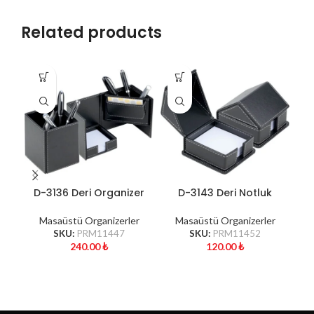
Related products
D-3136 Deri Organizer
D-3143 Deri Notluk
D
Masaüstü Organizerler
Masaüstü Organizerler
SKU:
PRM11447
SKU:
PRM11452
240.00
₺
120.00
₺