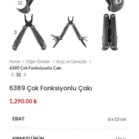
Click to enlarge
Home
Diğer Ürünler
Araç ve Gereçler
6389 Çok Fonksiyonlu Çakı
6389 Çok Fonksiyonlu Çakı
1,290.00
₺
EBAT
6 x 13 cm
KIRMIZI ÜRÜN
Hayır