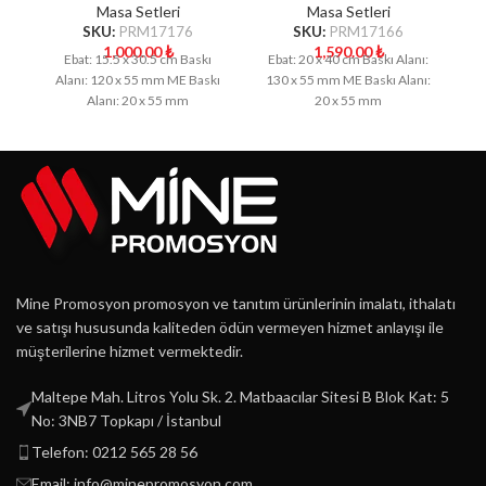
Masa Setleri
Masa Setleri
SKU:
PRM17176
SKU:
PRM17166
1,000.00
₺
1,590.00
₺
Ebat: 15.5 x 30.5 cm Baskı
Ebat: 20 x 40 cm Baskı Alanı:
E
Alanı: 120 x 55 mm ME Baskı
130 x 55 mm ME Baskı Alanı:
1
Alanı: 20 x 55 mm
20 x 55 mm
Mine Promosyon promosyon ve tanıtım ürünlerinin imalatı, ithalatı
ve satışı hususunda kaliteden ödün vermeyen hizmet anlayışı ile
müşterilerine hizmet vermektedir.
Maltepe Mah. Litros Yolu Sk. 2. Matbaacılar Sitesi B Blok Kat: 5
No: 3NB7 Topkapı / İstanbul
Telefon: 0212 565 28 56
Email: info@minepromosyon.com