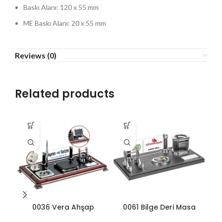
Baskı Alanı: 120 x 55 mm
ME Baskı Alanı: 20 x 55 mm
Reviews (0)
Related products
0036 Vera Ahşap
0061 Bilge Deri Masa
0
Masa Seti
Seti