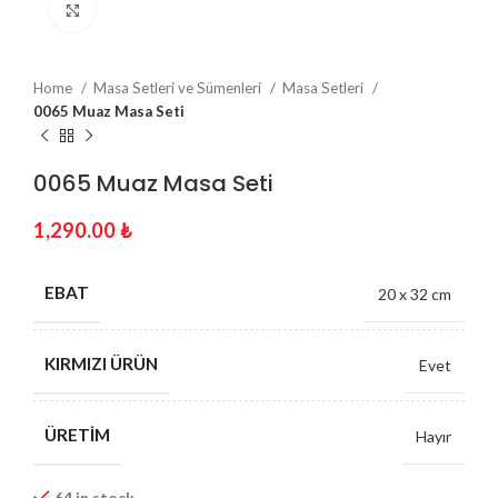
Click to enlarge
Home
Masa Setleri ve Sümenleri
Masa Setleri
0065 Muaz Masa Seti
0065 Muaz Masa Seti
1,290.00
₺
EBAT
20 x 32 cm
KIRMIZI ÜRÜN
Evet
ÜRETIM
Hayır
64 in stock