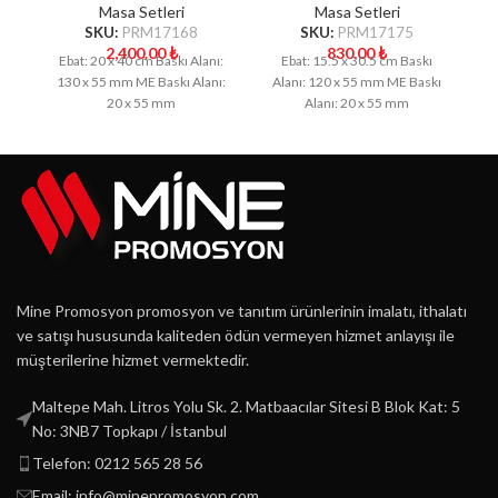
Masa Setleri
Masa Setleri
SKU:
PRM17168
SKU:
PRM17175
2,400.00
₺
830.00
₺
Ebat: 20 x 40 cm Baskı Alanı:
Ebat: 15.5 x 30.5 cm Baskı
Eb
130 x 55 mm ME Baskı Alanı:
Alanı: 120 x 55 mm ME Baskı
x
20 x 55 mm
Alanı: 20 x 55 mm
Mine Promosyon promosyon ve tanıtım ürünlerinin imalatı, ithalatı
ve satışı hususunda kaliteden ödün vermeyen hizmet anlayışı ile
müşterilerine hizmet vermektedir.
Maltepe Mah. Litros Yolu Sk. 2. Matbaacılar Sitesi B Blok Kat: 5
No: 3NB7 Topkapı / İstanbul
Telefon: 0212 565 28 56
Email: info@minepromosyon.com