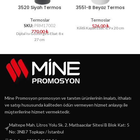
3520 Siyah Termos
3551-B Beyaz Termos
3
Termoslar
Termoslar
SKU:
PRM17002
526.00
₺
Kilitli Kapak Ebat: 6,9 x 20 cm
770.00
₺
Dijital Isı Göstergesi Ebat: 8 x
27 cm
Mine Promosyon promosyon ve tanıtım ürünlerinin imalatı, ithalatı
ve satışı hususunda kaliteden ödün vermeyen hizmet anlayışı ile
müşterilerine hizmet vermektedir.
Maltepe Mah. Litros Yolu Sk. 2. Matbaacılar Sitesi B Blok Kat: 5
No: 3NB7 Topkapı / İstanbul