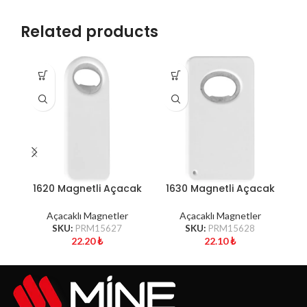
Related products
1620 Magnetli Açacak
1630 Magnetli Açacak
1
Açacaklı Magnetler
Açacaklı Magnetler
SKU:
PRM15627
SKU:
PRM15628
22.20
₺
22.10
₺