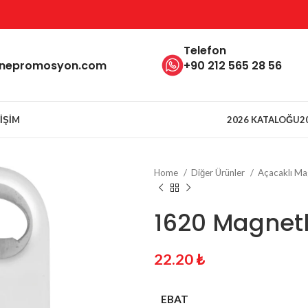
Telefon
inepromosyon.com
+90 212 565 28 56
TIŞIM
2026 KATALOĞU
2
Home
Diğer Ürünler
Açacaklı Ma
1620 Magnetl
22.20
₺
EBAT