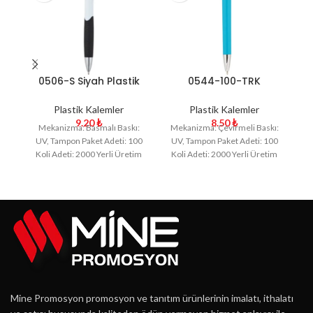
0506-S Siyah Plastik
0544-100-TRK
Kalem
Turkuaz Plastik Kalem
Plastik Kalemler
Plastik Kalemler
9.20
₺
8.50
₺
Mekanizma: Basmalı Baskı:
Mekanizma: Çevirmeli Baskı:
UV, Tampon Paket Adeti: 100
UV, Tampon Paket Adeti: 100
U
Koli Adeti: 2000 Yerli Üretim
Koli Adeti: 2000 Yerli Üretim
K
Mine Promosyon promosyon ve tanıtım ürünlerinin imalatı, ithalatı