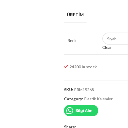
ÜRETIM
Renk
Clear
24200 in stock
SKU:
PRM15268
Category:
Plastik Kalemler
Bilgi Alın
Share: