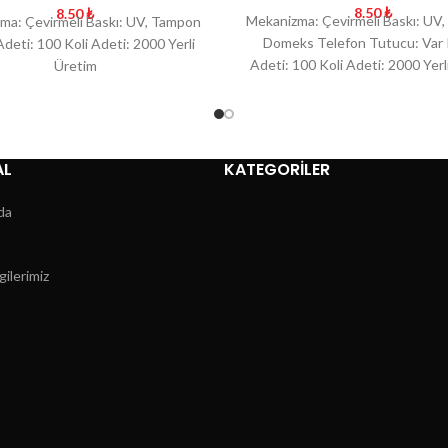
8.50
₺
8.50
₺
Mekanizma: Çevirmeli Baskı: UV
ma: Çevirmeli Baskı: UV, Tampon
Domeks Telefon Tutucu: Var
deti: 100 Koli Adeti: 2000 Yerli
Adeti: 100 Koli Adeti: 2000 Yerl
Üretim
AL
KATEGORİLER
da
gilerimiz