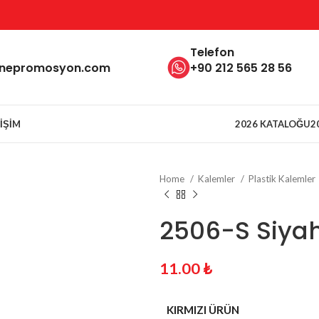
Telefon
inepromosyon.com
+90 212 565 28 56
TIŞIM
2026 KATALOĞU
2
Home
Kalemler
Plastik Kalemler
2506-S Siyah
11.00
₺
KIRMIZI ÜRÜN