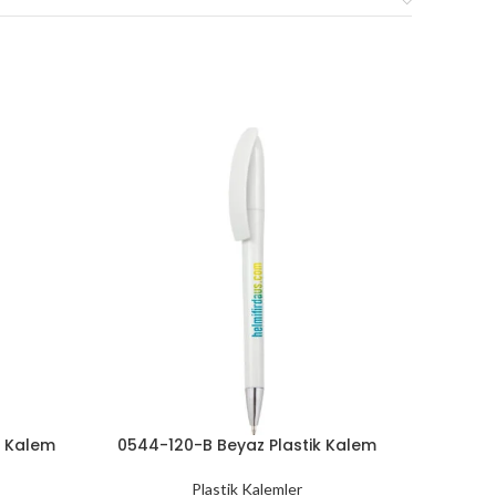
z Kalem
0544-120-B Beyaz Plastik Kalem
0544-15
Plastik Kalemler