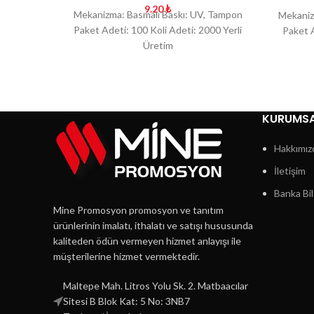
9.20
₺
Mekanizma: Basmalı Baskı: UV, Tampon
Mekaniz
Paket Adeti: 100 Koli Adeti: 2000 Yerli
Paket A
Üretim
KURUMS
Hakkımız
İletişim
Banka Bil
Mine Promosyon promosyon ve tanıtım
ürünlerinin imalatı, ithalatı ve satışı hususunda
kaliteden ödün vermeyen hizmet anlayışı ile
müşterilerine hizmet vermektedir.
Maltepe Mah. Litros Yolu Sk. 2. Matbaacılar
Sitesi B Blok Kat: 5 No: 3NB7