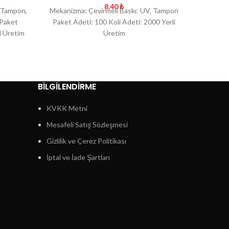
8.40
₺
, Tampon,
Mekanizma: Çevirmeli Baskı: UV, Tampon
Mekaniz
 Paket
Paket Adeti: 100 Koli Adeti: 2000 Yerli
Paket A
i Üretim
Üretim
BİLGİLENDİRME
KVKK Metni
Mesafeli Satış Sözleşmesi
Gizlilik ve Çerez Politikası
İptal ve İade Şartları