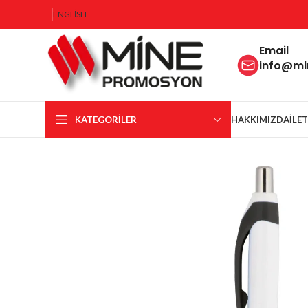
ENGLISH
Email
info@m
KATEGORILER
HAKKIMIZDA
İLE