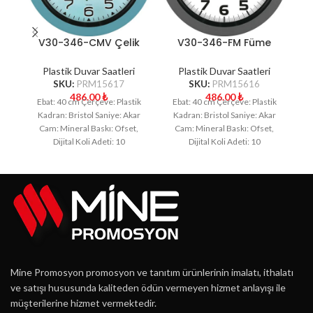
V30-346-CMV Çelik
V30-346-FM Füme
Mavisi Plastik Duvar
Plastik Duvar Saati
Saati
Plastik Duvar Saatleri
Plastik Duvar Saatleri
SKU:
PRM15617
SKU:
PRM15616
486.00
₺
486.00
₺
Ebat: 40 cm Çerçeve: Plastik
Ebat: 40 cm Çerçeve: Plastik
E
Kadran: Bristol Saniye: Akar
Kadran: Bristol Saniye: Akar
K
Cam: Mineral Baskı: Ofset,
Cam: Mineral Baskı: Ofset,
Dijital Koli Adeti: 10
Dijital Koli Adeti: 10
Mine Promosyon promosyon ve tanıtım ürünlerinin imalatı, ithalatı
ve satışı hususunda kaliteden ödün vermeyen hizmet anlayışı ile
müşterilerine hizmet vermektedir.