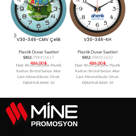
V30-346-CMV Çelik
V30-346-KH
Mavisi Plastik Duvar
Kahverengi Plastik
Saati
Duvar Saati
Plastik Duvar Saatleri
Plastik Duvar Saatleri
SKU:
PRM15617
SKU:
PRM15622
486.00
₺
486.00
₺
Ebat: 40 cm Çerçeve: Plastik
Ebat: 40 cm Çerçeve: Plastik
E
Kadran: Bristol Saniye: Akar
Kadran: Bristol Saniye: Akar
K
Cam: Mineral Baskı: Ofset,
Cam: Mineral Baskı: Ofset,
Dijital Koli Adeti: 10
Dijital Koli Adeti: 10