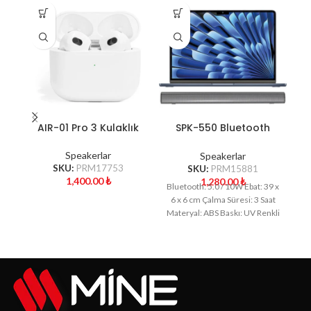
AIR-01 Pro 3 Kulaklık
SPK-550 Bluetooth
Speaker
Speakerlar
Speakerlar
SKU:
PRM17753
SKU:
PRM15881
1,400.00
₺
1,280.00
₺
Bluetooth: 5.0 / 10W Ebat: 39 x
D
6 x 6 cm Çalma Süresi: 3 Saat
BT
Materyal: ABS Baskı: UV Renkli