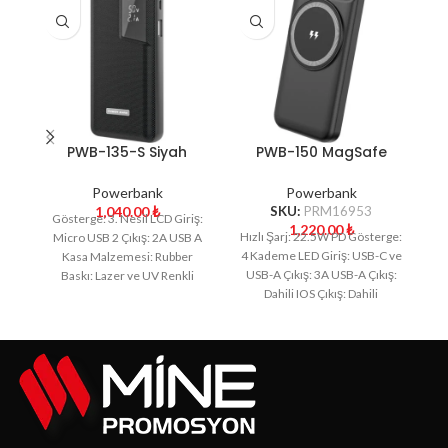
PWB-135-S Siyah
PWB-150 MagSafe
Powerbank
Powerbank
Powerbank
Powerbank
1,040.00
₺
SKU:
PRM16953
Gösterge: 3. Nesil LCD Giriş:
G
1,220.00
₺
Hızlı Şarj: 22.5W PD Gösterge:
Micro USB 2 Çıkış: 2A USB A
4 Kademe LED Giriş: USB-C ve
Kasa Malzemesi: Rubber
W
USB-A Çıkış: 3A USB-A Çıkış:
Baskı: Lazer ve UV Renkli
K
Dahili IOS Çıkış: Dahili