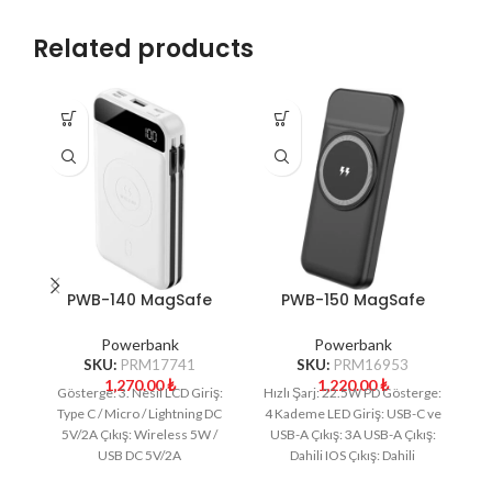
Related products
PWB-140 MagSafe
PWB-150 MagSafe
Powerbank
Powerbank
Powerbank
Powerbank
SKU:
PRM17741
SKU:
PRM16953
1,270.00
₺
1,220.00
₺
Gösterge: 3. Nesil LCD Giriş:
Hızlı Şarj: 22.5W PD Gösterge:
Type C / Micro / Lightning DC
4 Kademe LED Giriş: USB-C ve
5V/2A Çıkış: Wireless 5W /
USB-A Çıkış: 3A USB-A Çıkış:
Çı
USB DC 5V/2A
Dahili IOS Çıkış: Dahili