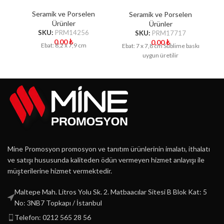
Porselen Kupa
Seramik ve Porselen
Seramik ve Porselen
Ürünler
Ürünler
SKU:
PRM14256
SKU:
PRM17717
0.00
₺
0.00
₺
Ebat: 8,2 x 7,9 cm
Ebat: 7 x 7,8 cm Sublime baskı
uygun üretilir
Mine Promosyon promosyon ve tanıtım ürünlerinin imalatı, ithalatı
ve satışı hususunda kaliteden ödün vermeyen hizmet anlayışı ile
müşterilerine hizmet vermektedir.
Maltepe Mah. Litros Yolu Sk. 2. Matbaacılar Sitesi B Blok Kat: 5
No: 3NB7 Topkapı / İstanbul
Telefon: 0212 565 28 56