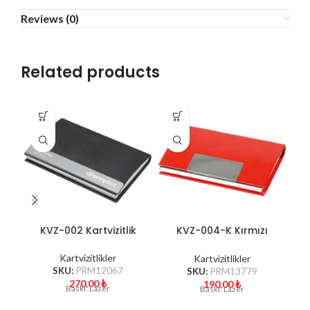
Reviews (0)
Related products
KVZ-002 Kartvizitlik
KVZ-004-K Kırmızı
Kartvizitlik
Kartvizitlikler
Kartvizitlikler
SKU:
PRM12067
SKU:
PRM13779
270.00
₺
190.00
₺
Baskı: Lazer
Baskı: Lazer