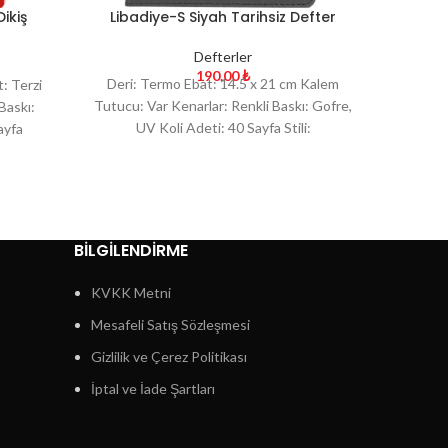
ikiş
Libadiye-S Siyah Tarihsiz Defter
Mosta
Defterler
190.00
₺
Deri: Termo Ebat: 14.5 x 21 cm Kalem
Deri:
: Terzi
Tutucu: Var Kenarlar: Renkli Baskı: Gofre,
Tutucu:
Baskı:
UV Koli Adeti: 40 Sayfa Stili:
Renkl
ayfa
BİLGİLENDİRME
KVKK Metni
Mesafeli Satış Sözleşmesi
Gizlilik ve Çerez Politikası
İptal ve İade Şartları