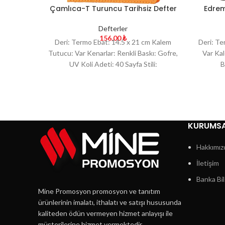
Çamlıca-T Turuncu Tarihsiz Defter
Edrem
Defterler
156.00
₺
Deri: Termo Ebat: 14.5 x 21 cm Kalem
Deri: Te
Tutucu: Var Kenarlar: Renkli Baskı: Gofre,
Var Kal
UV Koli Adeti: 40 Sayfa Stili:
B
KURUMS
Hakkımız
İletişim
Banka Bil
Mine Promosyon promosyon ve tanıtım
ürünlerinin imalatı, ithalatı ve satışı hususunda
kaliteden ödün vermeyen hizmet anlayışı ile
müşterilerine hizmet vermektedir.