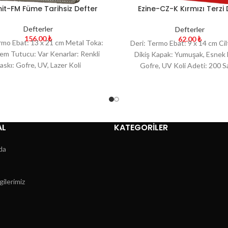
it-FM Füme Tarihsiz Defter
Ezine-CZ-K Kırmızı Terzi D
Tarihsiz Defter
Defterler
Defterler
156.00
₺
62.00
₺
rmo Ebat: 13 x 21 cm Metal Toka:
Deri: Termo Ebat: 9 x 14 cm Cilt
em Tutucu: Var Kenarlar: Renkli
Dikiş Kapak: Yumuşak, Esnek 
askı: Gofre, UV, Lazer Koli
Gofre, UV Koli Adeti: 200 S
AL
KATEGORİLER
da
gilerimiz