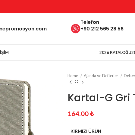
Telefon
inepromosyon.com
+90 212 565 28 56
TIŞIM
2026 KATALOĞU
2
Home
Ajanda ve Defterler
Defte
Kartal-G Gri 
164.00
₺
KIRMIZI ÜRÜN