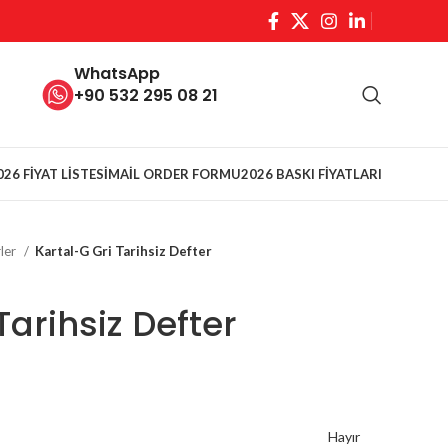
WhatsApp
+90 532 295 08 21
026 FİYAT LİSTESİ
MAİL ORDER FORMU
2026 BASKI FİYATLARI
rler
Kartal-G Gri Tarihsiz Defter
Tarihsiz Defter
Hayır