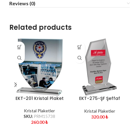
Reviews (0)
Related products
EKT-201 Kristal Plaket
EKT-275-ŞF Şeffaf
E
Kristal Plaket
Kristal Plaketler
Kristal Plaketler
SKU:
PRM15738
320.00
₺
260.00
₺