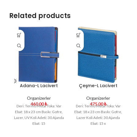
Related products
Adana-L Lacivert
Çeşme-L Lacivert
Organizer Ajanda
Organizer Ajanda
Organizerler
Organizerler
460.00
₺
475.00
₺
Deri: Termo Metal Toka: Var
Deri: Termo Metal Toka: Var
D
Ebat: 18 x 23 cm Baskı: Gofre,
Ebat: 18 x 23 cm Baskı: Gofre,
H
Lazer, UV Koli Adeti: 30 Ajanda
Lazer Koli Adeti: 30 Ajanda
T
Ebat: 15
Ebat: 15 x