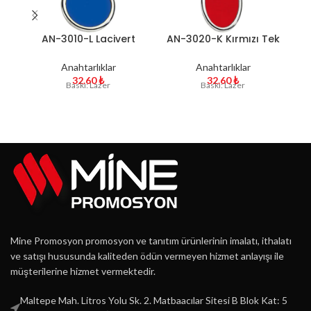
AN-3010-L Lacivert
AN-3020-K Kırmızı Tek
Tek Yön Anahtarlık
Yön Anahtarlık
Anahtarlıklar
Anahtarlıklar
32.60
₺
32.60
₺
Baskı: Lazer
Baskı: Lazer
Mine Promosyon promosyon ve tanıtım ürünlerinin imalatı, ithalatı
ve satışı hususunda kaliteden ödün vermeyen hizmet anlayışı ile
müşterilerine hizmet vermektedir.
Maltepe Mah. Litros Yolu Sk. 2. Matbaacılar Sitesi B Blok Kat: 5