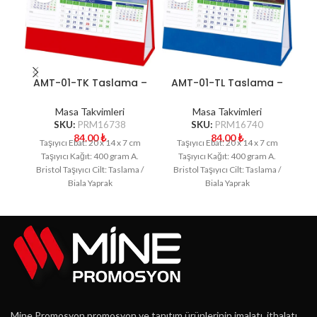
AMT-01-TK Taslama –
AMT-01-TL Taslama –
Kırmızı Manzara Masa
Lacivert Manzara
Takvimi
Masa Takvimi
Masa Takvimleri
Masa Takvimleri
SKU:
PRM16738
SKU:
PRM16740
84.00
₺
84.00
₺
Taşıyıcı Ebat: 20 x 14 x 7 cm
Taşıyıcı Ebat: 20 x 14 x 7 cm
Taşıyıcı Kağıt: 400 gram A.
Taşıyıcı Kağıt: 400 gram A.
Bristol Taşıyıcı Cilt: Taslama /
Bristol Taşıyıcı Cilt: Taslama /
B
Biala Yaprak
Biala Yaprak
Mine Promosyon promosyon ve tanıtım ürünlerinin imalatı, ithalatı