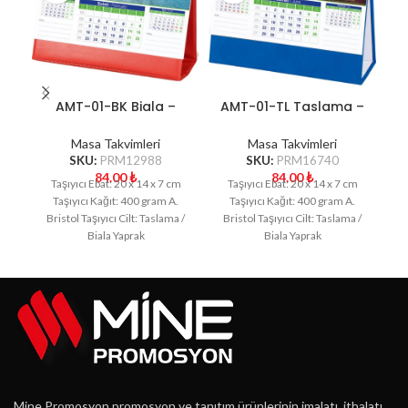
AMT-01-BK Biala –
AMT-01-TL Taslama –
Kırmızı Manzara Masa
Lacivert Manzara
Takvimi
Masa Takvimi
Masa Takvimleri
Masa Takvimleri
SKU:
PRM12988
SKU:
PRM16740
84.00
₺
84.00
₺
Taşıyıcı Ebat: 20 x 14 x 7 cm
Taşıyıcı Ebat: 20 x 14 x 7 cm
Taşıyıcı Kağıt: 400 gram A.
Taşıyıcı Kağıt: 400 gram A.
Bristol Taşıyıcı Cilt: Taslama /
Bristol Taşıyıcı Cilt: Taslama /
B
Biala Yaprak
Biala Yaprak
Mine Promosyon promosyon ve tanıtım ürünlerinin imalatı, ithalatı