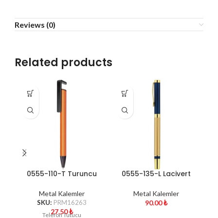
Reviews (0)
Related products
0555-110-T Turuncu
0555-135-L Lacivert
Tükenmez Kalem
Roller Kalem
Metal Kalemler
Metal Kalemler
SKU:
PRM16263
90.00
₺
D
27.50
₺
Telefon Tutucu