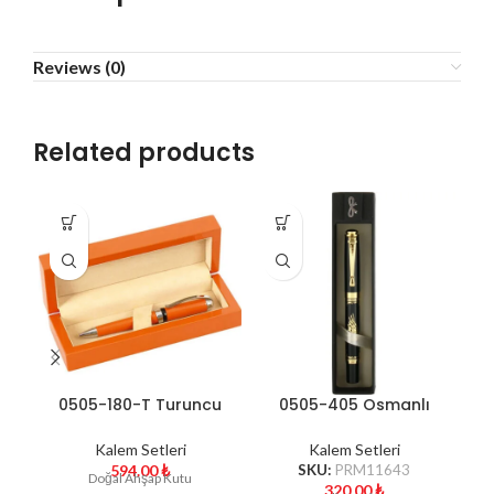
Reviews (0)
Related products
0505-180-T Turuncu
0505-405 Osmanlı
Roller ve Tükenmez
Tuğrası Kabartma
Kalem
Kalem Seti
Kalem Setleri
Kalem Setleri
594.00
₺
SKU:
PRM11643
Doğal Ahşap Kutu
320.00
₺