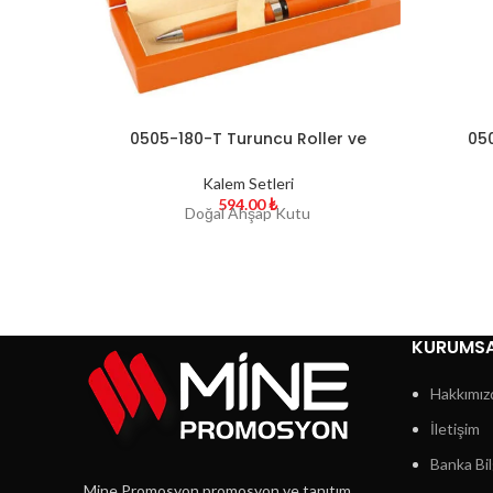
0505-180-T Turuncu Roller ve
05
Tükenmez Kalem
Kalem Setleri
594.00
₺
Doğal Ahşap Kutu
KURUMS
Hakkımız
İletişim
Banka Bil
Mine Promosyon promosyon ve tanıtım