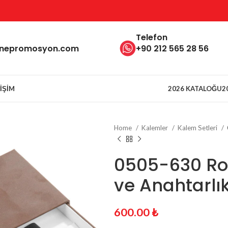
Telefon
inepromosyon.com
+90 212 565 28 56
TIŞIM
2026 KATALOĞU
2
Home
Kalemler
Kalem Setleri
0505-630 Ro
ve Anahtarlı
600.00
₺