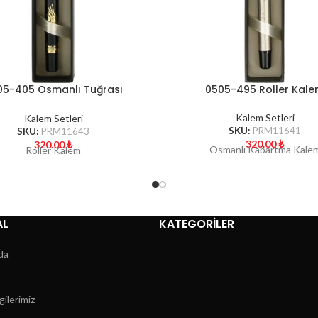
05-405 Osmanlı Tuğrası
0505-495 Roller Kal
Kabartma Kalem Seti
Kalem Setleri
Kalem Setleri
SKU:
PRM11641
SKU:
PRM11643
320.00
₺
320.00
₺
Osmanlı Kabartma Kale
Roller Kalem
AL
KATEGORİLER
da
gilerimiz