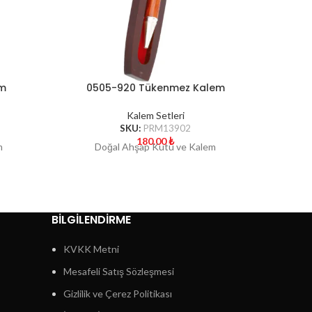
em
0505-920 Tükenmez Kalem
0
Kalem Setleri
SKU:
PRM13902
180.00
₺
m
Doğal Ahşap Kutu ve Kalem
BİLGİLENDİRME
KVKK Metni
Mesafeli Satış Sözleşmesi
Gizlilik ve Çerez Politikası