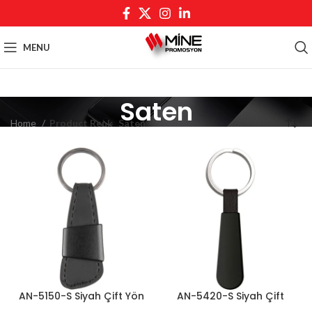
MENU
Saten
Home
Product Renk
Saten
AN-5150-S Siyah Çift Yön
AN-5420-S Siyah Çift
Anahtarlık
Yön Anahtarlık