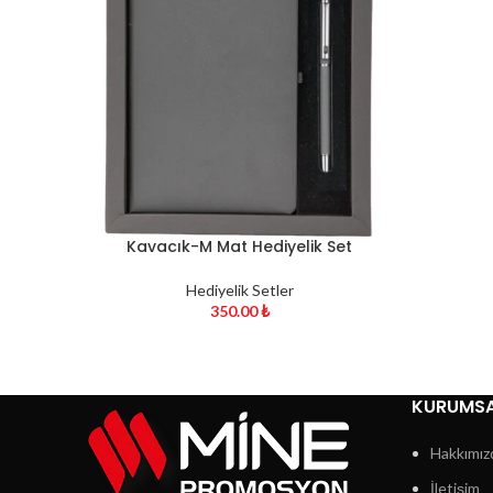
Kavacık-M Mat Hediyelik Set
Hediyelik Setler
350.00
₺
KURUMS
Hakkımız
İletişim