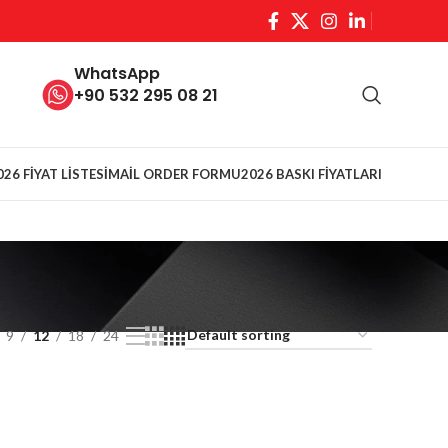
WhatsApp
+90 532 295 08 21
026 FİYAT LİSTESİ
MAİL ORDER FORMU
2026 BASKI FİYATLARI
9
12
18
24