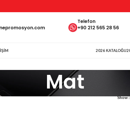
Telefon
inepromosyon.com
+90 212 565 28 56
TIŞIM
2026 KATALOĞU
2
Mat
Show