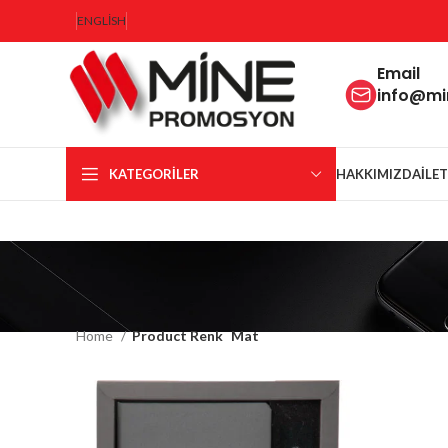
ENGLISH
Email
info@m
KATEGORILER
HAKKIMIZDA
İLE
Home
Product Renk
Mat