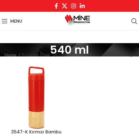
MENU
540 ml
Home
Product Ebat
540 ml
3547-K Kırmızı Bambu
Termos