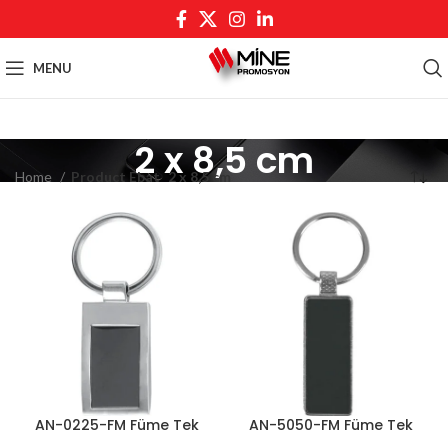
MENU
2 x 8,5 cm
Home
Product Ebat
2 x 8,5 cm
AN-0225-FM Füme Tek
AN-5050-FM Füme Tek
Yön Anahtarlık
Yön Anahtarlık