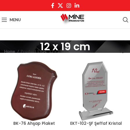
MENU
12 x 19 cm
Home
Product Ebat
12 x 19 cm
BK-76 Ahşap Plaket
EKT-102-ŞF Şeffaf Kristal
Plaket