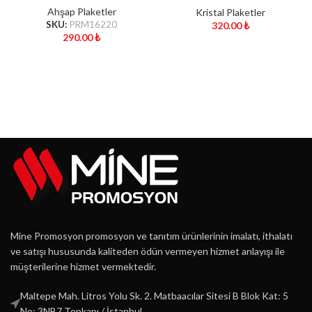
Ahşap Plaketler
Kristal Plaketler
SKU:
PRM16220
320.00
₺
290.00
₺
Mine Promosyon promosyon ve tanıtım ürünlerinin imalatı, ithalatı
ve satışı hususunda kaliteden ödün vermeyen hizmet anlayışı ile
müşterilerine hizmet vermektedir.
Maltepe Mah. Litros Yolu Sk. 2. Matbaacılar Sitesi B Blok Kat: 5
No: 3NB7 Topkapı / İstanbul